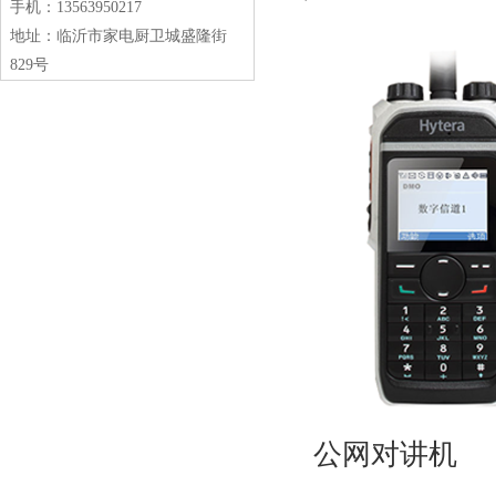
手机：13563950217
地址：临沂市家电厨卫城盛隆街
829号
公网对讲机‌