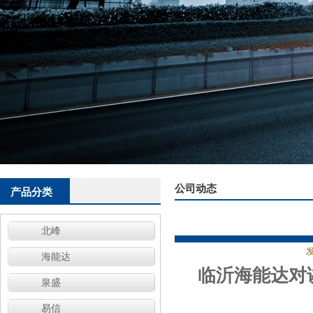
公司动态
产品分类
北峰
发
海能达
临沂海能达对
泉盛
易信