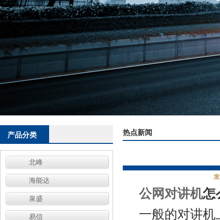
热点新闻
产品分类
北峰
发
海能达
公网对讲机
怎
泉盛
一般的对讲机
易信